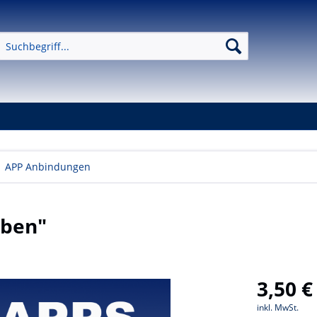
APP Anbindungen
iben"
3,50 €
inkl. MwSt.