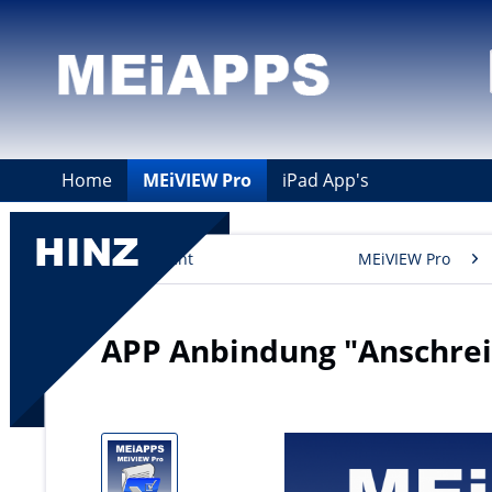
Home
MEiVIEW Pro
iPad App's
Übersicht
MEiVIEW Pro
APP Anbindung "Anschre