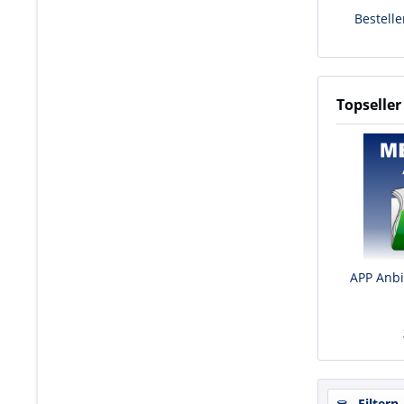
Bestell
Topseller
APP Anbi
Filtern