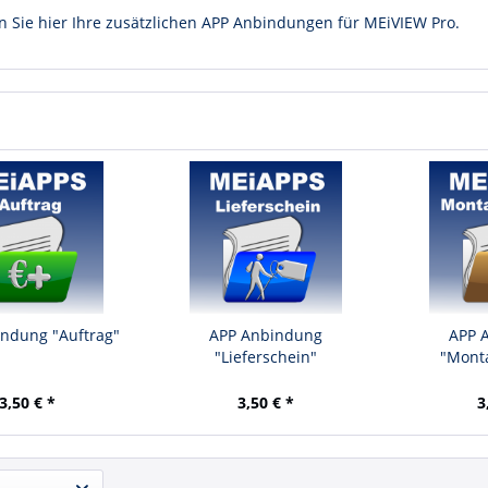
en Sie hier Ihre zusätzlichen APP Anbindungen für MEiVIEW Pro.
ndung "Auftrag"
APP Anbindung
APP 
"Lieferschein"
"Mont
3,50 € *
3,50 € *
3