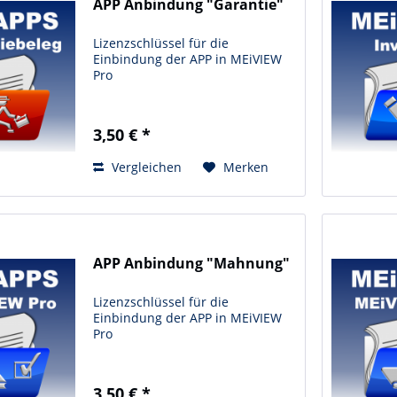
APP Anbindung "Garantie"
Lizenzschlüssel für die
Einbindung der APP in MEiVIEW
Pro
3,50 € *
Vergleichen
Merken
APP Anbindung "Mahnung"
Lizenzschlüssel für die
Einbindung der APP in MEiVIEW
Pro
3,50 € *