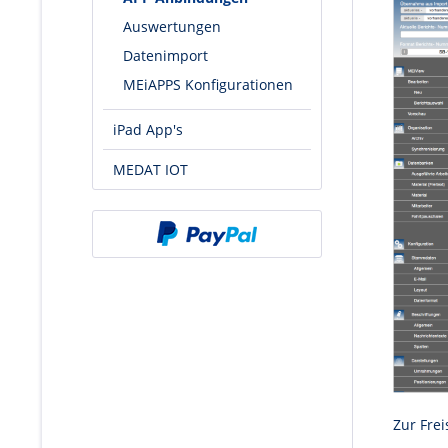
Auswertungen
Datenimport
MEiAPPS Konfigurationen
iPad App's
MEDAT IOT
Zur Frei