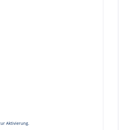
ur Aktivierung.